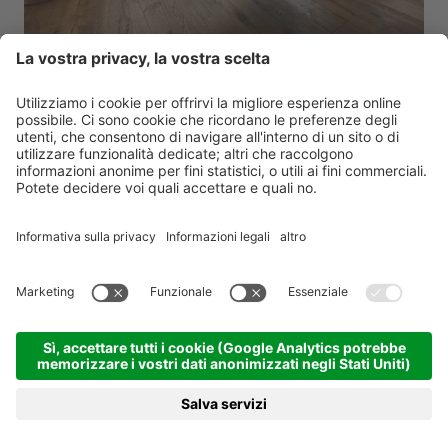
NATURE WINTER Early Bird
Naturhotel Rainer ****s
Valle Isarco - Racines
dal 08.12.2026 al 26.03.2027
5 notti
da 610,00 €
PRENOTA
RICHIESTA
MENU
HOTEL