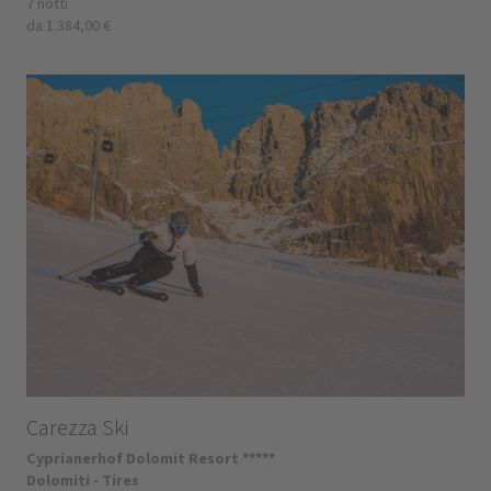
7 notti
da 1.384,00 €
Carezza Ski
Cyprianerhof Dolomit Resort *****
Dolomiti - Tires