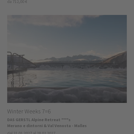
da 712,00 €
Winter Weeks 7=6
DAS GERSTL Alpine Retreat ****s
Merano e dintorni & Val Venosta - Malles
dal 31.01.2027 al 28.02.2027