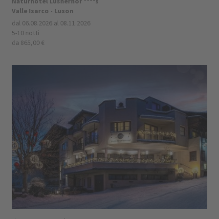
Naturhotel Lüsnerhof ****s
Valle Isarco - Luson
dal 06.08.2026 al 08.11.2026
5-10 notti
da 865,00 €