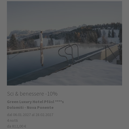
Sci & benessere -10%
Green Luxury Hotel Pfösl ****s
Dolomiti - Nova Ponente
dal 06.01.2027 al 28.02.2027
4 notti
da 812,00 €