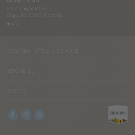
BUONI REGALO
LA
Emozioni garantite!
Tut
Regalate felicità che dura.
e q
VITALPINA HOTELS ALTO ADIGE
ALTO ADIGE
SERVICE