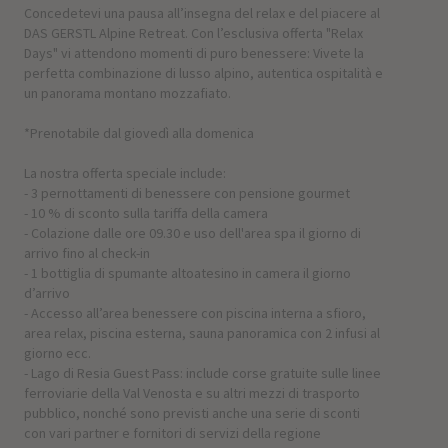
Concedetevi una pausa all’insegna del relax e del piacere al
DAS GERSTL Alpine Retreat. Con l’esclusiva offerta "Relax
Days" vi attendono momenti di puro benessere: Vivete la
perfetta combinazione di lusso alpino, autentica ospitalità e
un panorama montano mozzafiato.
*Prenotabile dal giovedì alla domenica
La nostra offerta speciale include:
- 3 pernottamenti di benessere con pensione gourmet
- 10 % di sconto sulla tariffa della camera
- Colazione dalle ore 09.30 e uso dell'area spa il giorno di
arrivo fino al check-in
- 1 bottiglia di spumante altoatesino in camera il giorno
d’arrivo
- Accesso all’area benessere con piscina interna a sfioro,
area relax, piscina esterna, sauna panoramica con 2 infusi al
giorno ecc.
- Lago di Resia Guest Pass: include corse gratuite sulle linee
ferroviarie della Val Venosta e su altri mezzi di trasporto
pubblico, nonché sono previsti anche una serie di sconti
con vari partner e fornitori di servizi della regione