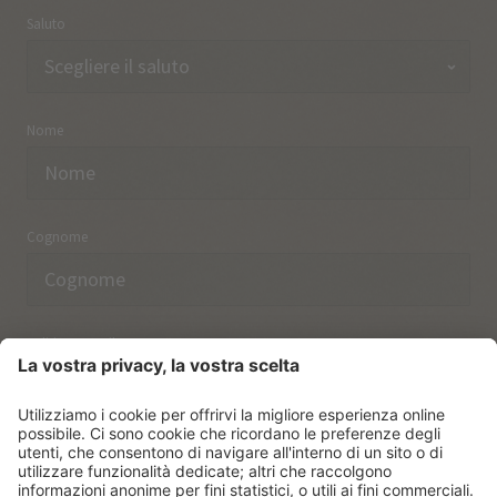
Saluto
Nome
Cognome
Indirizzo email
Ho preso nota delle norme sulla
protezione dei dati.