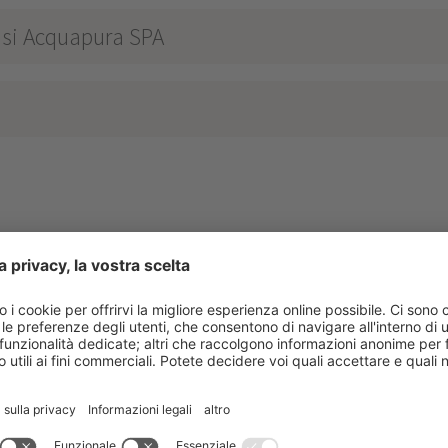
oasi Acquapura SPA
HOTEL ANTHOLZ
****
ay.