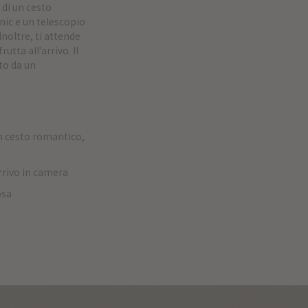
 di un cesto
nic e un telescopio
Inoltre, ti attende
utta all'arrivo. Il
to da un
on cesto romantico,
arrivo in camera
osa