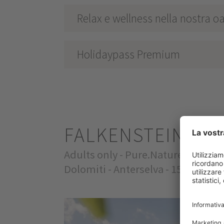
Relax e wellness nella nostra 
Holidaypass Premium
FALKENSTEINER 
Adults only - Pure.Nature.Hideaw
Dolomiti - Anterselva - 1500m