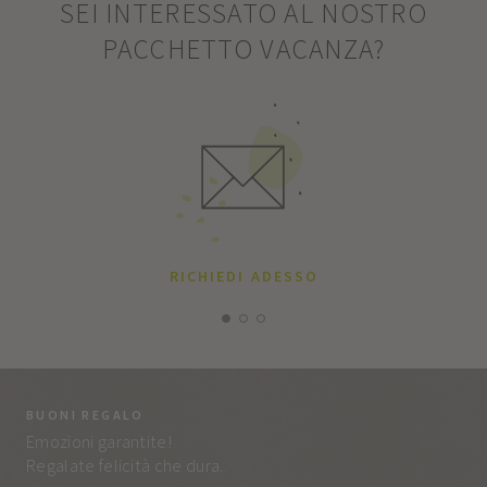
SEI INTERESSATO AL NOSTRO
PACCHETTO VACANZA?
RICHIEDI ADESSO
BUONI REGALO
LA
Emozioni garantite!
Tut
Regalate felicità che dura.
e q