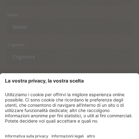
Nome
Cognome
Indirizzo email
Ho preso nota delle norme sulla
protezione dei dati.
ISCRIVERSI