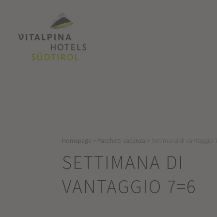
Homepage
>
Pacchetti vacanza
>
Settimana di vantaggio 
SETTIMANA DI
VANTAGGIO 7=6