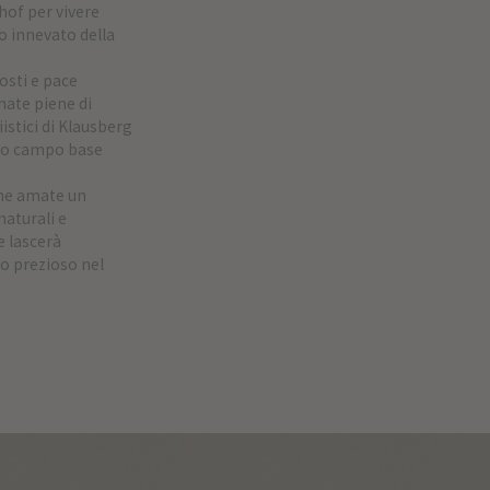
hof per vivere
o innevato della
osti e pace
rnate piene di
istici di Klausberg
tro campo base
che amate un
naturali e
e lascerà
do prezioso nel