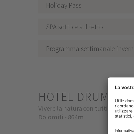
Holiday Pass
SPA sotto e sul tetto
Programma settimanale invern
HOTEL DRUMLER
Vivere la natura con tutti i sensi i
Dolomiti - 864m