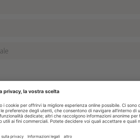
ale
HOF
****
n Valle Aurina