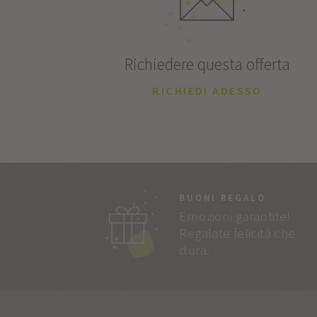
Richiedere questa offerta
RICHIEDI ADESSO
BUONI REGALO
Emozioni garantite!
Regalate felicità che
dura.