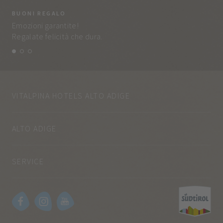
BUONI REGALO
LA
Emozioni garantite!
Tut
Regalate felicità che dura.
e q
VITALPINA HOTELS ALTO ADIGE
ALTO ADIGE
SERVICE