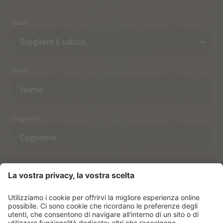
Saluto
Nome
Cognome
Indirizzo email
Ho preso nota delle norme sulla
protezione dei dati.