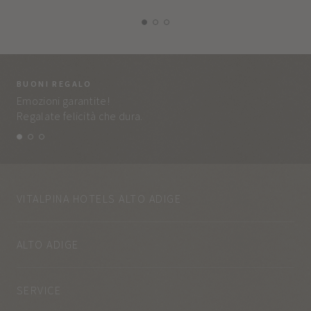
BUONI REGALO
LA
Emozioni garantite!
Tut
Regalate felicità che dura.
e q
VITALPINA HOTELS ALTO ADIGE
ALTO ADIGE
SERVICE