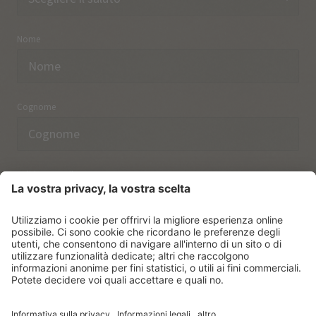
Nome
Cognome
Indirizzo email
Ho preso nota delle norme sulla
protezione dei dati.
ISCRIVERSI