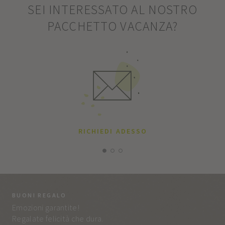
SEI INTERESSATO AL NOSTRO
PACCHETTO VACANZA?
RICHIEDI ADESSO
BUONI REGALO
LA
Emozioni garantite!
Tut
Regalate felicità che dura.
e q