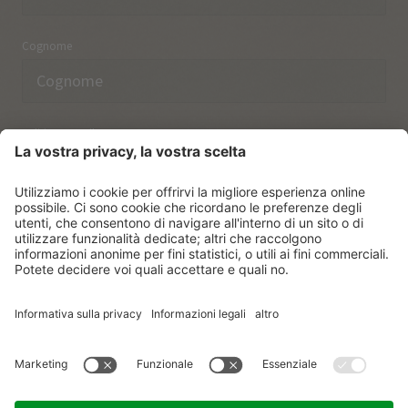
Cognome
Indirizzo email
Ho preso nota delle norme sulla
protezione dei dati.
ISCRIVERSI
© Vitalpina Hotels Südtirol
.
Sitemap
.
Informativa privacy
.
Credits
.
Impostazioni dei cookie
.