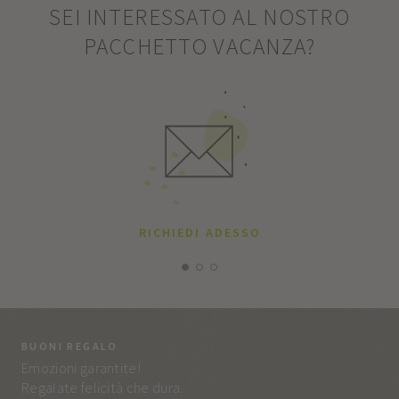
SEI INTERESSATO AL NOSTRO
PACCHETTO VACANZA?
RICHIEDI ADESSO
BUONI REGALO
LA
Emozioni garantite!
Tut
Regalate felicità che dura.
e q