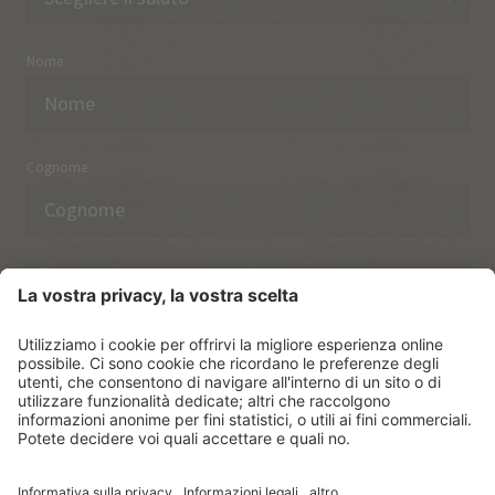
Nome
Cognome
Indirizzo email
Ho preso nota delle norme sulla
protezione dei dati.
ISCRIVERSI