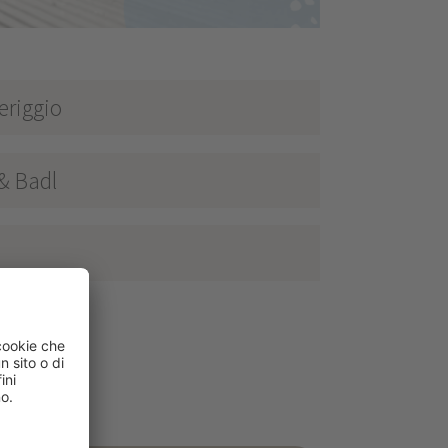
eriggio
 & Badl