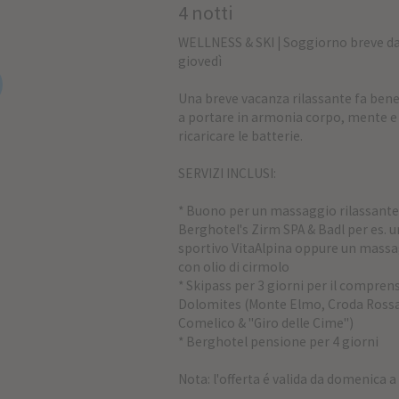
4 notti
WELLNESS & SKI | Soggiorno breve d
giovedì
Una breve vacanza rilassante fa bene 
a portare in armonia corpo, mente e 
ricaricare le batterie.
SERVIZI INCLUSI:
* Buono per un massaggio rilassante 
Berghotel's Zirm SPA & Badl per es.
sportivo VitaAlpina oppure un massa
con olio di cirmolo
* Skipass per 3 giorni per il compren
Dolomites (Monte Elmo, Croda Rossa
Comelico & "Giro delle Cime")
* Berghotel pensione per 4 giorni
Nota: l'offerta é valida da domenica a