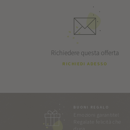
Richiedere questa offerta
RICHIEDI ADESSO
BUONI REGALO
Emozioni garantite!
Regalate felicità che
dura.