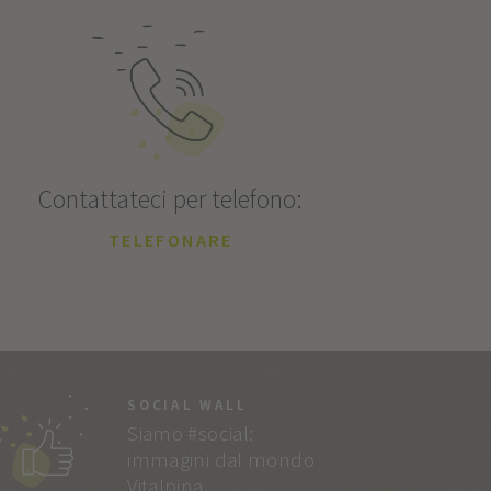
Contattateci per telefono:
TELEFONARE
SOCIAL WALL
Siamo #social:
immagini dal mondo
Vitalpina.