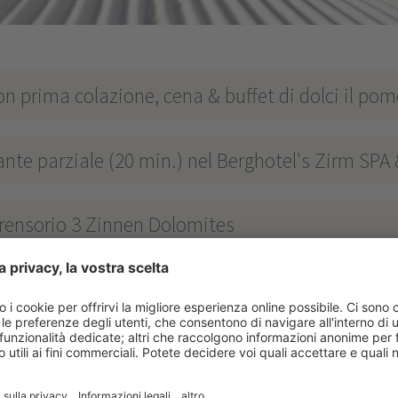
on prima colazione, cena & buffet di dolci il pom
nte parziale (20 min.) nel Berghotel's Zirm SPA
prensorio 3 Zinnen Dolomites
TEN
****
s