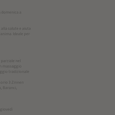
a domenica a
alla salute e aiuta
anima. Ideale per
parziale nel
 un massaggio
ggio tradizionale
sorio 3 Zinnen
, Baranci,
 giovedì