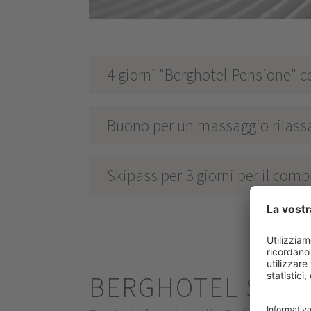
4 giorni "Berghotel-Pensione" c
Buono per un massaggio rilassa
Skipass per 3 giorni per il com
BERGHOTEL SEX