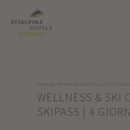
Homepage
>
Pacchetti vacanza
>
Wellness & Ski con Skipass
WELLNESS & SKI 
SKIPASS | 4 GIOR