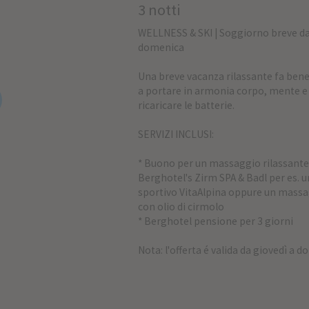
3 notti
WELLNESS & SKI | Soggiorno breve da
domenica
Una breve vacanza rilassante fa bene 
a portare in armonia corpo, mente e 
ricaricare le batterie.
SERVIZI INCLUSI:
* Buono per un massaggio rilassante 
Berghotel's Zirm SPA & Badl per es.
sportivo VitaAlpina oppure un massa
con olio di cirmolo
* Berghotel pensione per 3 giorni
Nota: l'offerta é valida da giovedì a 