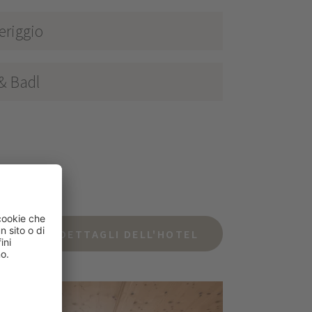
eriggio
 & Badl
DETTAGLI DELL'HOTEL