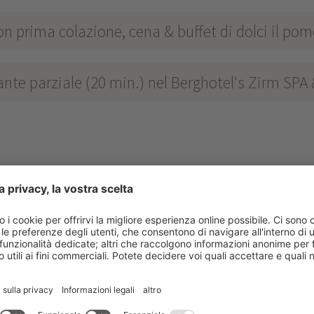
on prima colazione, cena & buffet di dolci il pom
nte parziale (20 min.) nel Berghotel's Zirm SPA
TEN
****
s
Sesto