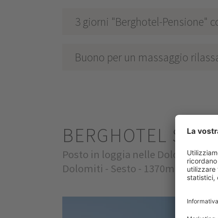
3 giorni "Berghotel-Pensione" c
Buono per un massaggio rilassa
BERGHOTEL SEX
Posto in loggia nelle Dolomiti di 
Dolomiti - Sesto - 1370m