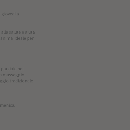
 giovedì a
alla salute e aiuta
anima. Ideale per
parziale nel
 un massaggio
ggio tradizionale
domenica.