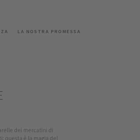
NZA
LA NOSTRA PROMESSA
MENU
RICHIEDI
HOTEL
E
arelle dei mercatini di
i: questa è la magia del