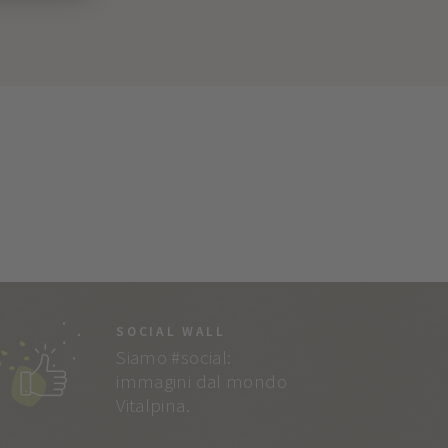
SOCIAL WALL
Siamo #social:
immagini dal mondo
Vitalpina.