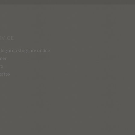
RVICE
loghi da sfogliare online
ner
vo
tatto