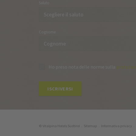
Saluto
Cognome
Ho preso nota delle norme sulla
protezion
ISCRIVERSI
© Vitalpina Hotels Südtirol
.
Sitemap
.
Informativa privacy
.