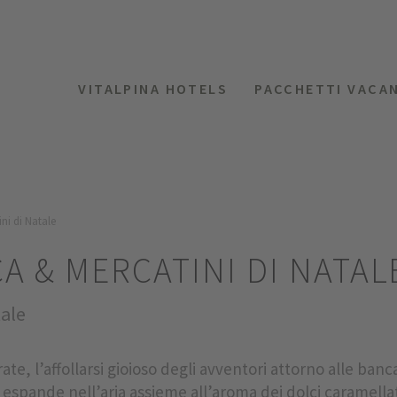
VITALPINA HOTELS
PACCHETTI VACA
ni di Natale
A & MERCATINI DI NATAL
tale
ate, l’affollarsi gioioso degli avventori attorno alle banc
i espande nell’aria assieme all’aroma dei dolci caramellat