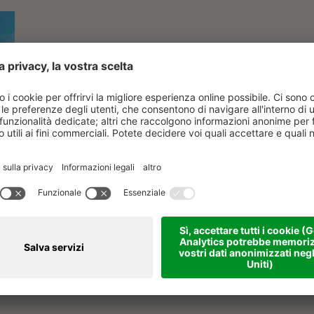
9,4
-