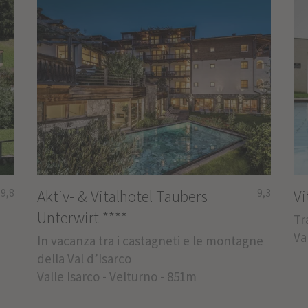
9,8
Aktiv- & Vitalhotel Taubers
9,3
Vi
Unterwirt
****
Tr
Va
In vacanza tra i castagneti e le montagne
della Val d’Isarco
Valle Isarco - Velturno - 851m