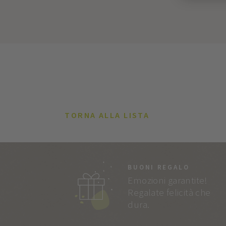
TORNA ALLA LISTA
BUONI REGALO
Emozioni garantite!
Regalate felicità che
dura.