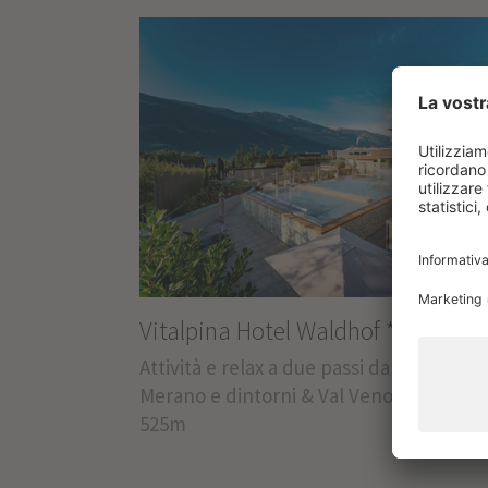
Vitalpina Hotel Waldhof
****
Attività e relax a due passi da Merano
Merano e dintorni & Val Venosta - Rablà 
525m