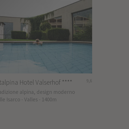
talpina Hotel Valserhof
****
9,6
adizione alpina, design moderno
lle Isarco - Valles - 1400m